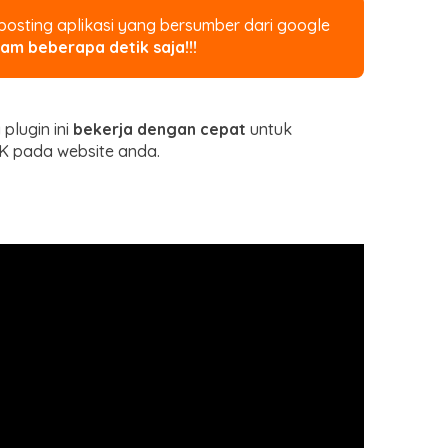
sting aplikasi yang bersumber dari google
am beberapa detik saja!!!
plugin ini
bekerja dengan cepat
untuk
K pada website anda.