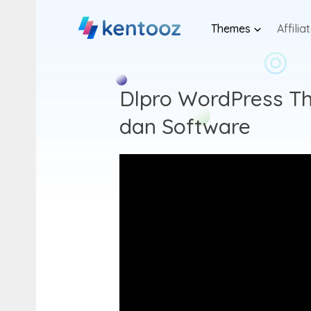
Skip
to
Themes
Affilia
content
Dlpro
Dlpro WordPress T
dan Software