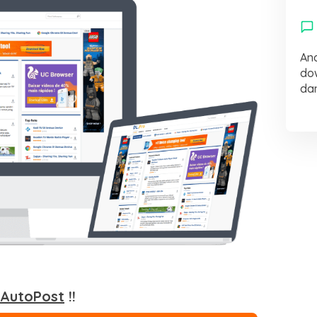
An
do
da
 AutoPost
!!