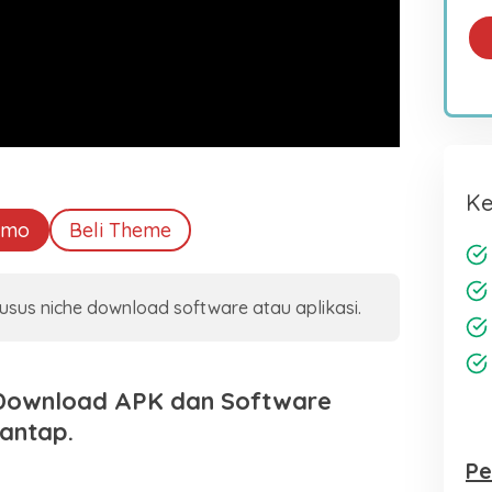
Ke
emo
Beli Theme
us niche download software atau aplikasi.
Download APK dan Software
Mantap.
Pe