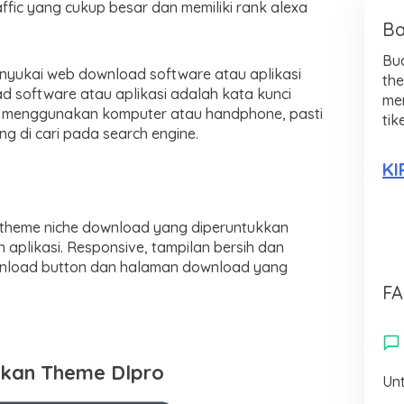
affic yang cukup besar dan memiliki rank alexa
Ba
Bu
nyukai web download software atau aplikasi
th
d software atau aplikasi adalah kata kunci
men
 menggunakan komputer atau handphone, pasti
tik
g di cari pada search engine.
KI
 theme niche download yang diperuntukkan
aplikasi. Responsive, tampilan bersih dan
ownload button dan halaman download yang
FA
lkan Theme Dlpro
Unt