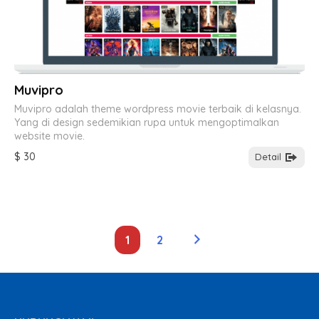
Muvipro
Muvipro adalah theme wordpress movie terbaik di kelasnya.
Yang di design sedemikian rupa untuk mengoptimalkan
website movie.
$ 30
Detail
1
2